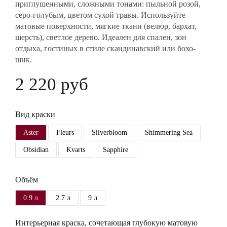
приглушенными, сложными тонами: пыльной розой,
серо-голубым, цветом сухой травы. Используйте
матовые поверхности, мягкие ткани (велюр, бархат,
шерсть), светлое дерево. Идеален для спален, зон
отдыха, гостиных в стиле скандинавский или бохо-
шик.
2 220 руб
Вид краски
Aster
Fleurs
Silverbloom
Shimmering Sea
Obsidian
Kvarts
Sapphire
Объём
0.9 л
2.7 л
9 л
Интерьерная краска, сочетающая глубокую матовую