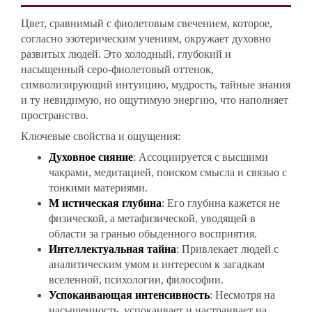
Цвет, сравнимый с фиолетовым свечением, которое,
согласно эзотерическим учениям, окружает духовно
развитых людей. Это холодный, глубокий и
насыщенный серо-фиолетовый оттенок,
символизирующий интуицию, мудрость, тайные знания
и ту невидимую, но ощутимую энергию, что наполняет
пространство.
Ключевые свойства и ощущения:
Духовное сияние
: Ассоциируется с высшими
чакрами, медитацией, поиском смысла и связью с
тонкими материями.
М истическая глубина
: Его глубина кажется не
физической, а метафизической, уводящей в
области за гранью обыденного восприятия.
Интеллектуальная тайна
: Привлекает людей с
аналитическим умом и интересом к загадкам
вселенной, психологии, философии.
Успокаивающая интенсивность
: Несмотря на
насыщенность, успокаивает и настраивает на