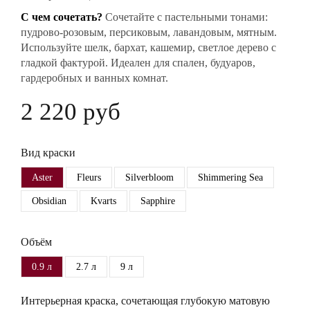
С чем сочетать?
Сочетайте с пастельными тонами:
пудрово-розовым, персиковым, лавандовым, мятным.
Используйте шелк, бархат, кашемир, светлое дерево с
гладкой фактурой. Идеален для спален, будуаров,
гардеробных и ванных комнат.
2 220 руб
Вид краски
Aster
Fleurs
Silverbloom
Shimmering Sea
Obsidian
Kvarts
Sapphire
Объём
0.9 л
2.7 л
9 л
Интерьерная краска, сочетающая глубокую матовую