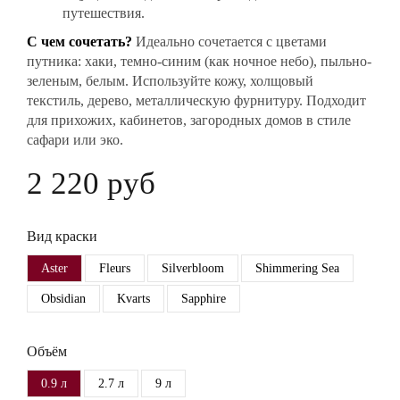
путешествия.
С чем сочетать?
Идеально сочетается с цветами
путника: хаки, темно-синим (как ночное небо), пыльно-
зеленым, белым. Используйте кожу, холщовый
текстиль, дерево, металлическую фурнитуру. Подходит
для прихожих, кабинетов, загородных домов в стиле
сафари или эко.
2 220 руб
Вид краски
Aster
Fleurs
Silverbloom
Shimmering Sea
Obsidian
Kvarts
Sapphire
Объём
0.9 л
2.7 л
9 л