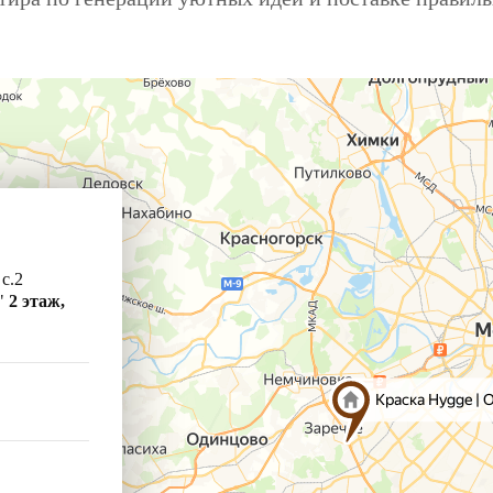
 с.2
"
2 этаж,