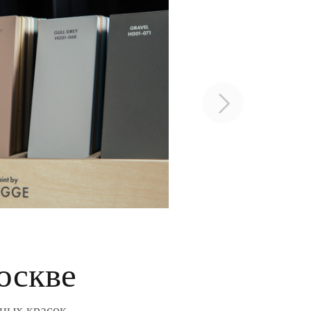
оскве
ьных красок