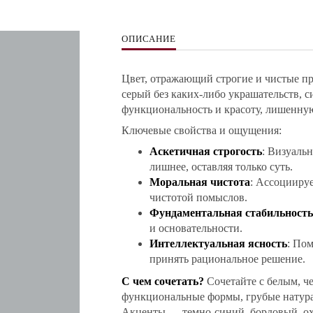
ОПИСАНИЕ
Цвет, отражающий строгие и чистые п
серый без каких-либо украшательств,
функциональность и красоту, лишенну
Ключевые свойства и ощущения:
Аскетичная строгость
: Визуаль
лишнее, оставляя только суть.
Моральная чистота
: Ассоциируе
чистотой помыслов.
Фундаментальная стабильность
и основательности.
Интеллектуальная ясность
: Пом
принять рациональное решение.
С чем сочетать?
Сочетайте с белым, ч
функциональные формы, грубые натурал
Акценты — темно-синий, бордовый, охр