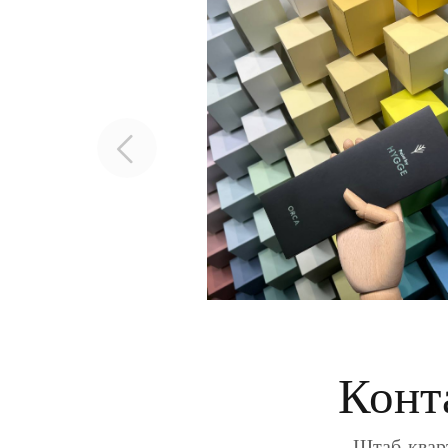
Конт
Штаб-кварт