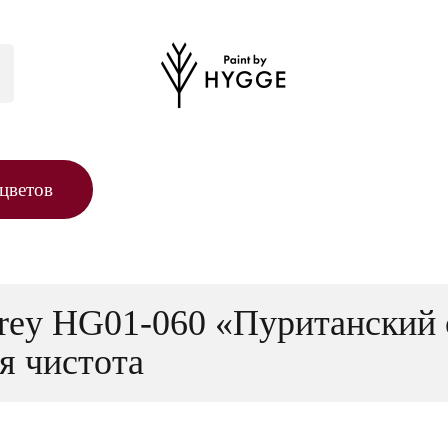
цветов
Grey HG01-060 «Пуританский 
я чистота