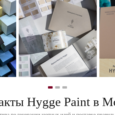
акты Hygge Paint в М
ира по генерации уютных идей и поставке правил