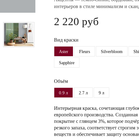
интерьеров в стиле минимализм и скан
2 220 руб
Вид краски
Aster
Fleurs
Silverbloom
Sh
Sapphire
Объём
0.9 л
2.7 л
9 л
Интерьерная краска, сочетающая глубо
европейского производства. Созданная 
покрытие с глянцем 3%, которое подчёр
резкого запаха, соответствует строги
веществ и обеспечивает защиту основа