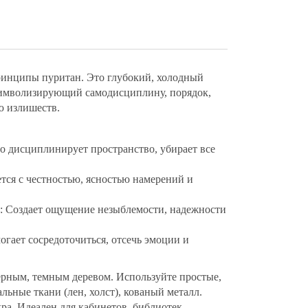
ринципы пуритан. Это глубокий, холодный
 символизирующий самодисциплину, порядок,
ю излишеств.
но дисциплинирует пространство, убирает все
тся с честностью, ясностью намерений и
: Создает ощущение незыблемости, надежности
огает сосредоточиться, отсечь эмоции и
ерным, темным деревом. Используйте простые,
ьные ткани (лен, холст), кованый металл.
а. Идеален для кабинетов, библиотек,