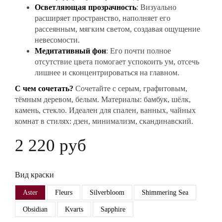
Осветляющая прозрачность
: Визуально
расширяет пространство, наполняет его
рассеянным, мягким светом, создавая ощущение
невесомости.
Медитативный фон
: Его почти полное
отсутствие цвета помогает успокоить ум, отсечь
лишнее и сконцентрироваться на главном.
С чем сочетать?
Сочетайте с серым, графитовым,
тёмным деревом, белым. Материалы: бамбук, шёлк,
камень, стекло. Идеален для спален, ванных, чайных
комнат в стилях: дзен, минимализм, скандинавский.
2 220 руб
Вид краски
Aster
Fleurs
Silverbloom
Shimmering Sea
Obsidian
Kvarts
Sapphire