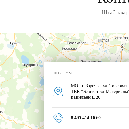
Штаб-кварт
ШОУ-РУМ
МО, п. Заречье, ул. Торговая,
ТВК "ЭлитСтройМатериалы
павильон L 20
8 495 414 10 60