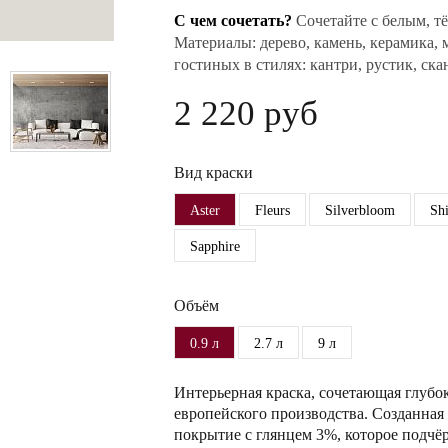
С чем сочетать?
Сочетайте с белым, т
Материалы: дерево, камень, керамика, 
гостиных в стилях: кантри, рустик, ск
2 220 руб
Вид краски
Aster
Fleurs
Silverbloom
Sh
Sapphire
Объём
0.9 л
2.7 л
9 л
Интерьерная краска, сочетающая глубо
европейского производства. Созданная 
покрытие с глянцем 3%, которое подчёр