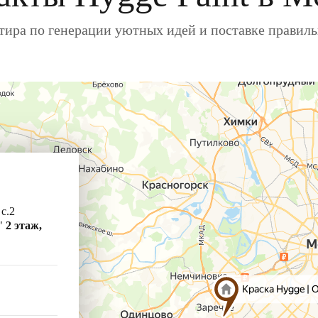
ира по генерации уютных идей и поставке правил
 с.2
"
2 этаж,