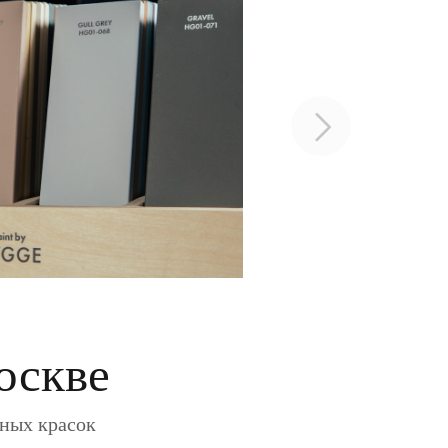
оскве
ьных красок