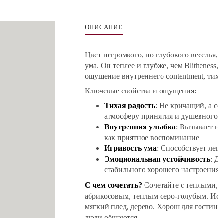
ОПИСАНИЕ
Цвет негромкого, но глубокого веселья
ума. Он теплее и глубже, чем Blitheness
ощущение внутреннего contentment, тих
Ключевые свойства и ощущения:
Тихая радость
: Не кричащий, а 
атмосферу принятия и душевного
Внутренняя улыбка
: Вызывает 
как приятное воспоминание.
Игривость ума
: Способствует ле
Эмоциональная устойчивость
: 
стабильного хорошего настроения
С чем сочетать?
Сочетайте с теплыми,
абрикосовым, теплым серо-голубым. Ис
мягкий плед, дерево. Хорош для гостин
люди общаются.