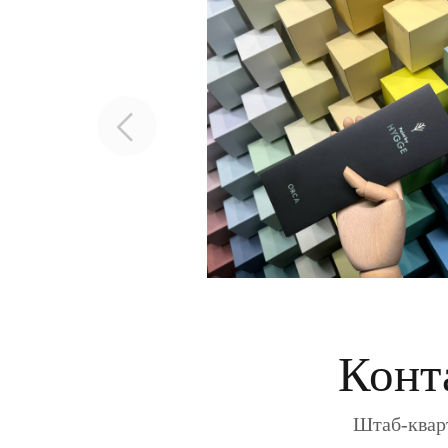
Конт
Штаб-кварт