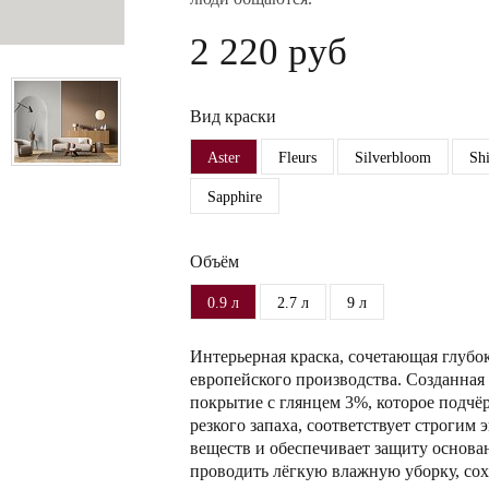
2 220 руб
Вид краски
Aster
Fleurs
Silverbloom
Sh
Sapphire
Объём
0.9 л
2.7 л
9 л
Интерьерная краска, сочетающая глубо
европейского производства. Созданная 
покрытие с глянцем 3%, которое подчёр
резкого запаха, соответствует строги
веществ и обеспечивает защиту основа
проводить лёгкую влажную уборку, сох