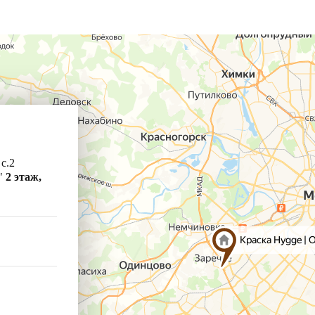
 с.2
"
2 этаж,