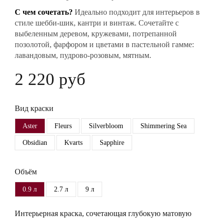
С чем сочетать?
Идеально подходит для интерьеров в
стиле шебби-шик, кантри и винтаж. Сочетайте с
выбеленным деревом, кружевами, потрепанной
позолотой, фарфором и цветами в пастельной гамме:
лавандовым, пудрово-розовым, мятным.
2 220 руб
Вид краски
Aster
Fleurs
Silverbloom
Shimmering Sea
Obsidian
Kvarts
Sapphire
Объём
0.9 л
2.7 л
9 л
Интерьерная краска, сочетающая глубокую матовую