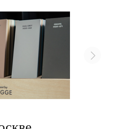
оскве