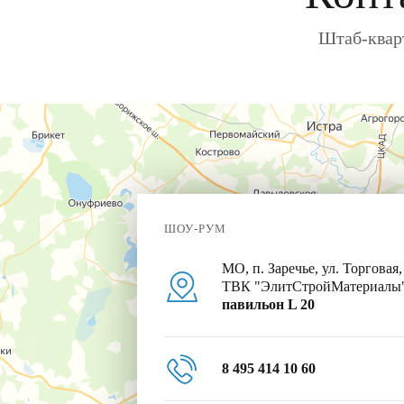
Штаб-кварт
ШОУ-РУМ
МО, п. Заречье, ул. Торговая,
ТВК "ЭлитСтройМатериалы
павильон L 20
8 495 414 10 60