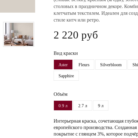
столовых в праздничном декоре. Комб
клетчатым текстилем. Идеален для соз
стиле китч или ретро.
2 220 руб
Вид краски
Aster
Fleurs
Silverbloom
Sh
Sapphire
Объём
0.9 л
2.7 л
9 л
Интерьерная краска, сочетающая глубо
европейского производства. Созданная 
покрытие с глянцем 3%, которое подчёр