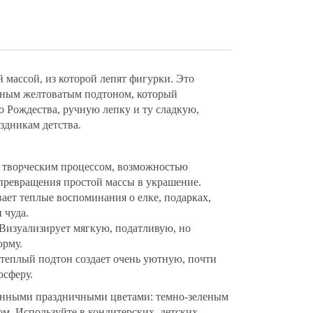
 массой, из которой лепят фигурки. Это
ным желтоватым подтоном, который
о Рождества, ручную лепку и ту сладкую,
здникам детства.
с творческим процессом, возможностью
 превращения простой массы в украшение.
ает теплые воспоминания о елке, подарках,
 чуда.
 Визуализирует мягкую, податливую, но
орму.
теплый подтон создает очень уютную, почти
осферу.
онными праздничными цветами: темно-зеленым
ом. Используйте в кондитерских, детских,