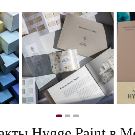
акты Hygge Paint в М