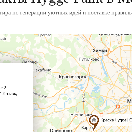
ира по генерации уютных идей и поставке правил
 с.2
"
2 этаж,