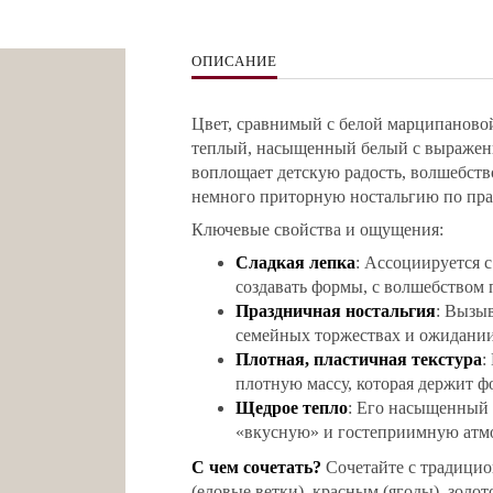
ОПИСАНИЕ
Цвет, сравнимый с белой марципановой
теплый, насыщенный белый с выражен
воплощает детскую радость, волшебств
немного приторную ностальгию по пра
Ключевые свойства и ощущения:
Сладкая лепка
: Ассоциируется 
создавать формы, с волшебством
Праздничная ностальгия
: Вызыв
семейных торжествах и ожидании
Плотная, пластичная текстура
:
плотную массу, которая держит ф
Щедрое тепло
: Его насыщенный 
«вкусную» и гостеприимную атм
С чем сочетать?
Сочетайте с традици
(еловые ветки), красным (ягоды), золот