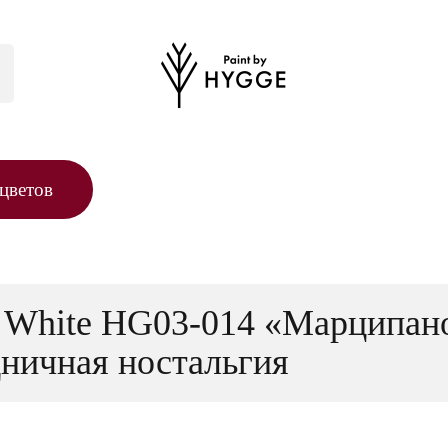
цветов
n White HG03-014 «Марципан
дничная ностальгия