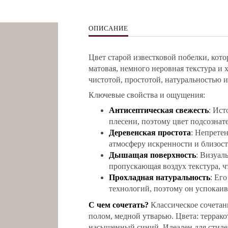
ОПИСАНИЕ
Цвет старой известковой побелки, кот
матовая, немного неровная текстура и 
чистотой, простотой, натуральностью 
Ключевые свойства и ощущения:
Антисептическая свежесть
: Ист
плесени, поэтому цвет подсознат
Деревенская простота
: Непрете
атмосферу искренности и близост
Дышащая поверхность
: Визуал
пропускающая воздух текстура, ч
Прохладная натуральность
: Ег
технологий, поэтому он успокаив
С чем сочетать?
Классическое сочета
полом, медной утварью. Цвета: террако
насыщенный синий. Идеален для стилей