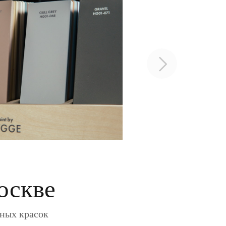
оскве
ьных красок