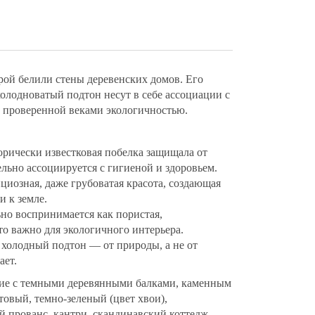
орой белили стены деревенских домов. Его
холодноватый подтон несут в себе ассоциации с
и проверенной веками экологичностью.
орически известковая побелка защищала от
ельно ассоциируется с гигиеной и здоровьем.
нциозная, даже грубоватая красота, создающая
и к земле.
ьно воспринимается как пористая,
то важно для экологичного интерьера.
о холодный подтон — от природы, а не от
ает.
ние с темными деревянными балками, каменным
товый, темно-зеленый (цвет хвои),
 прованс, кантри, скандинавский коттедж.