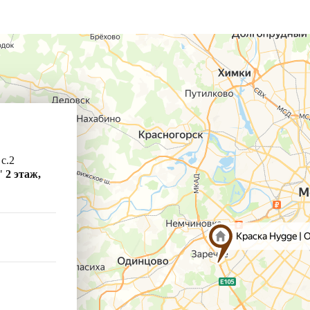
 с.2
"
2 этаж,