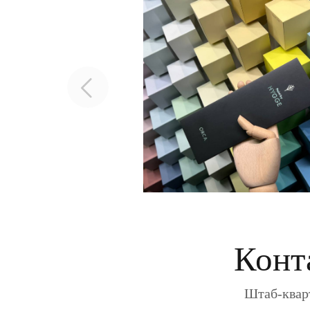
Конт
Штаб-кварт