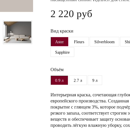
2 220 руб
Вид краски
Aster
Fleurs
Silverbloom
Sh
Sapphire
Объём
0.9 л
2.7 л
9 л
Интерьерная краска, сочетающая глубо
европейского производства. Созданная 
покрытие с глянцем 3%, которое подчёр
резкого запаха, соответствует строги
веществ и обеспечивает защиту основа
проводить лёгкую влажную уборку, сох