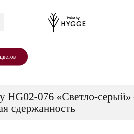
цветов
ey HG02-076 «Светло-серый»
кая сдержанность