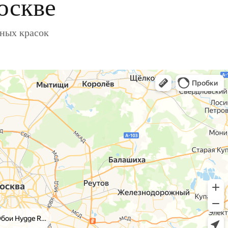
оскве
ьных красок