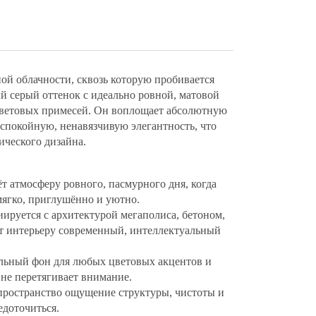
ой облачности, сквозь которую пробивается
й серый оттенок с идеально ровной, матовой
цветовых примесей. Он воплощает абсолютную
 спокойную, ненавязчивую элегантность, что
ического дизайна.
ёт атмосферу ровного, пасмурного дня, когда
 мягко, приглушённо и уютно.
иируется с архитектурой мегаполиса, бетоном,
ёт интерьеру современный, интеллектуальный
альный фон для любых цветовых акцентов и
 не перетягивает внимание.
 пространство ощущение структуры, чистоты и
едоточиться.