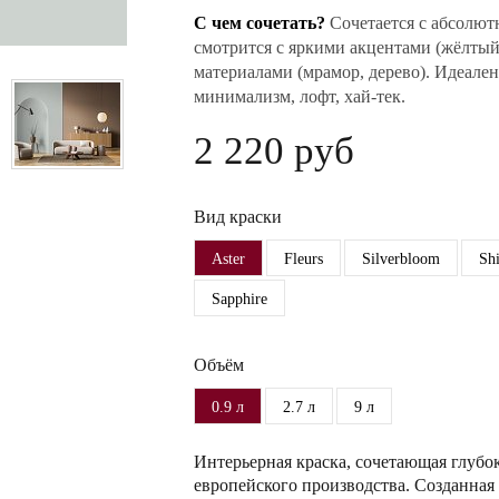
С чем сочетать?
Сочетается с абсолют
смотрится с яркими акцентами (жёлтый
материалами (мрамор, дерево). Идеален
минимализм, лофт, хай-тек.
2 220 руб
Вид краски
Aster
Fleurs
Silverbloom
Sh
Sapphire
Объём
0.9 л
2.7 л
9 л
Интерьерная краска, сочетающая глубо
европейского производства. Созданная 