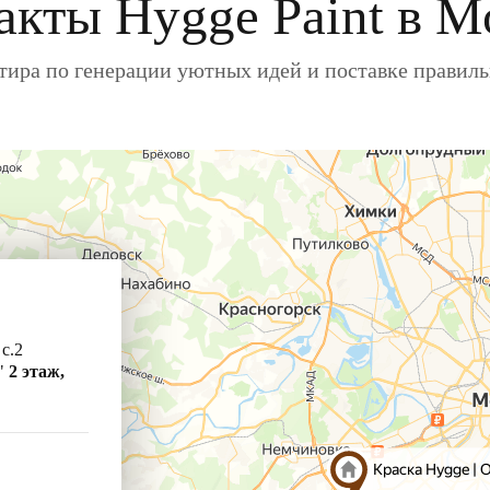
акты Hygge Paint в М
ира по генерации уютных идей и поставке правил
 с.2
"
2 этаж,