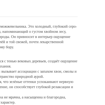
 можжевельника. Это холодный, глубокий серо-
м, напоминающий о густом хвойном лесу,
рироды. Он привносит в интерьер ощущение
млёй и той свежей, почти лекарственной
ому бору.
ся с тенью вековых деревьев, создаёт ощущение
ыхания.
н вызывает ассоциации с запахом хвои, смолы и
транство природной аурой.
ся, что зелёные оттенки успокаивают нервную
ение, он способствует глубокой релаксации и
ина не мрачна, а насыщенна и благородна,
 характер.