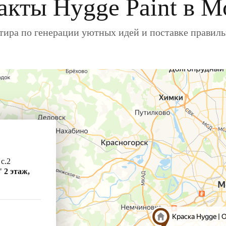
акты Hygge Paint в М
ира по генерации уютных идей и поставке правил
 с.2
"
2 этаж,