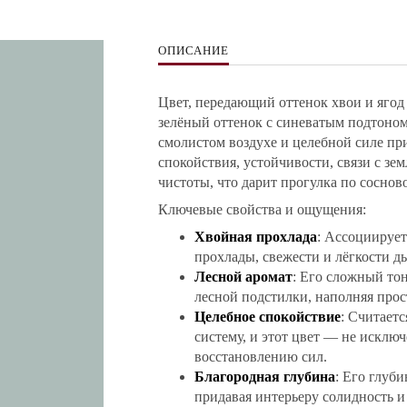
ОПИСАНИЕ
Цвет, передающий оттенок хвои и ягод
зелёный оттенок с синеватым подтоно
смолистом воздухе и целебной силе п
спокойствия, устойчивости, связи с зе
чистоты, что дарит прогулка по соснов
Ключевые свойства и ощущения:
Хвойная прохлада
: Ассоциирует
прохлады, свежести и лёгкости д
Лесной аромат
: Его сложный то
лесной подстилки, наполняя прос
Целебное спокойствие
: Считает
систему, и этот цвет — не исключ
восстановлению сил.
Благородная глубина
: Его глуб
придавая интерьеру солидность и