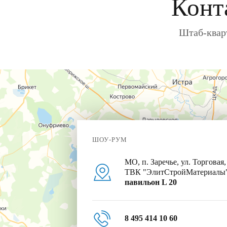
Конт
Штаб-кварт
ШОУ-РУМ
МО, п. Заречье, ул. Торговая,
ТВК "ЭлитСтройМатериалы
павильон L 20
8 495 414 10 60