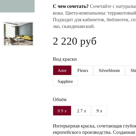
С чем сочетать?
Сочетайте с натуральн
кожа. Цвета-компаньоны: терракотовый
Подходит для кабинетов, библиотек, сп
эко, скандинавский.
2 220 руб
Вид краски
Aster
Fleurs
Silverbloom
Sh
Sapphire
Объём
0.9 л
2.7 л
9 л
Интерьерная краска, сочетающая глубо
европейского производства. Созданная 