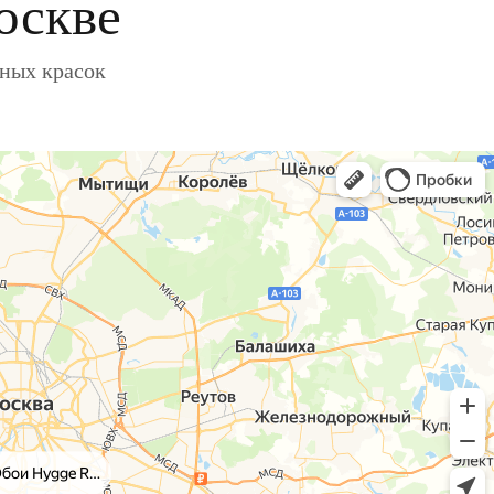
оскве
ьных красок