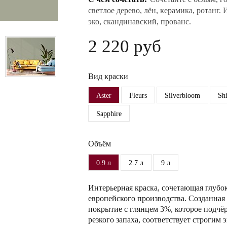
светлое дерево, лён, керамика, ротанг. 
эко, скандинавский, прованс.
2 220 руб
Вид краски
Aster
Fleurs
Silverbloom
Sh
Sapphire
Объём
0.9 л
2.7 л
9 л
Интерьерная краска, сочетающая глубо
европейского производства. Созданная 
покрытие с глянцем 3%, которое подчёр
резкого запаха, соответствует строги