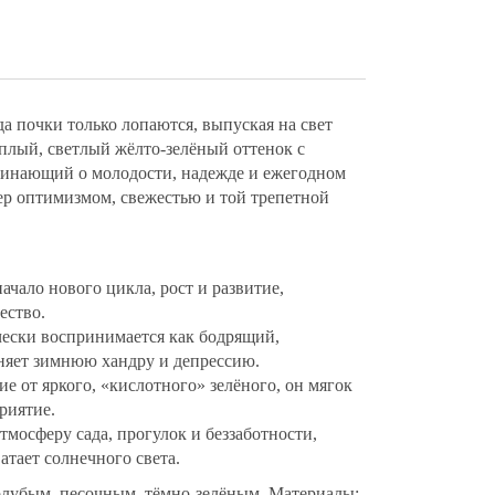
да почки только лопаются, выпуская на свет
ёплый, светлый жёлто-зелёный оттенок с
минающий о молодости, надежде и ежегодном
ер оптимизмом, свежестью и той трепетной
ачало нового цикла, рост и развитие,
ество.
чески воспринимается как бодрящий,
няет зимнюю хандру и депрессию.
ие от яркого, «кислотного» зелёного, он мягок
риятие.
атмосферу сада, прогулок и беззаботности,
атает солнечного света.
олубым, песочным, тёмно-зелёным. Материалы: