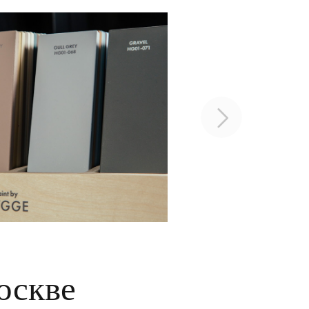
оскве