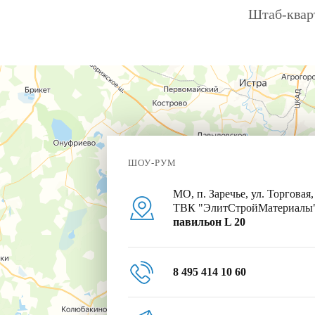
Штаб-кварт
ШОУ-РУМ
МО, п. Заречье, ул. Торговая,
ТВК "ЭлитСтройМатериалы
павильон L 20
8 495 414 10 60