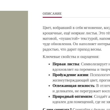
ОПИСАНИЕ
Цвет, вобравший в себя мгновение, ког
крошечные, ещё неяркие листья. Это т
матовой, «пушистой» текстурой, напо
чуде обновления. Он наполняет интерь
радостью, что дарит приход весны.
Ключевые свойства и ощущения:
Первая листва
: Символизирует н
вдохновляет на перемены и творч
Пробуждение жизни
: Психологи
жизнеутверждающий цвет, прого
Освежающая нежность
: В отлич
и деликатен, не перегружает восп
Природный оптимизм
: Создаёт 
идеален для помещений, где не хв
С чем сочетать?
Сочетайте с белым, г