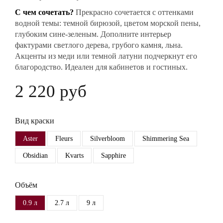
С чем сочетать?
Прекрасно сочетается с оттенками
водной темы: темной бирюзой, цветом морской пены,
глубоким сине-зеленым. Дополните интерьер
фактурами светлого дерева, грубого камня, льна.
Акценты из меди или темной латуни подчеркнут его
благородство. Идеален для кабинетов и гостиных.
2 220 руб
Вид краски
Aster
Fleurs
Silverbloom
Shimmering Sea
Obsidian
Kvarts
Sapphire
Объём
0.9 л
2.7 л
9 л