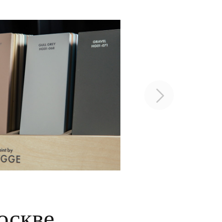
оскве