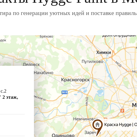
ира по генерации уютных идей и поставке правил
 с.2
"
2 этаж,