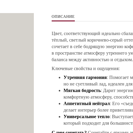
ОПИСАНИЕ
Цвет, соответствующий идеально сбала
тёплый, светлый коричнево-серый отте
сочетает в себе бодрящую энергию коф
в пространстве атмосферу утреннего у
баланса между активностью и отдыхом.
Ключевые свойства и ощущения:
Утренняя гармония
: Помогает м
но не суетливый лад, идеален для
Мягкая бодрость
: Дарит энергию
комфортную атмосферу, способс
Аппетитный нейтрал
: Его «съе
делает интерьер более приветли
Универсальное тепло
: Выступае
который подходит для большинст
С чем сочетать?
Сочетайте с яркими а