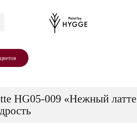
цветов
atte HG05-009 «Нежный латте
одрость