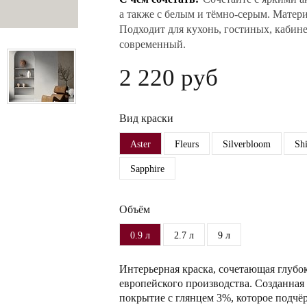
а также с белым и тёмно-серым. Материа
Подходит для кухонь, гостиных, кабине
современный.
2 220 руб
Вид краски
Aster
Fleurs
Silverbloom
Sh
Sapphire
Объём
0.9 л
2.7 л
9 л
Интерьерная краска, сочетающая глубо
европейского производства. Созданная 
покрытие с глянцем 3%, которое подчёр