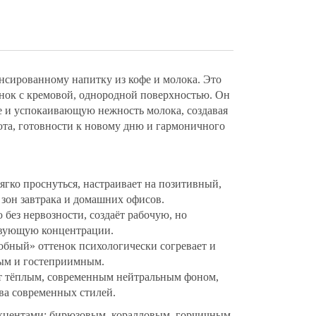
нсированному напитку из кофе и молока. Это
нок с кремовой, однородной поверхностью. Он
е и успокаивающую нежность молока, создавая
юта, готовности к новому дню и гармоничного
ягко проснуться, настраивает на позитивный,
 зон завтрака и домашних офисов.
 без нервозности, создаёт рабочую, но
твующую концентрации.
добный» оттенок психологически согревает и
вым и гостеприимным.
т тёплым, современным нейтральным фоном,
ва современных стилей.
кцентами: бирюзовым, коралловым, горчичным,