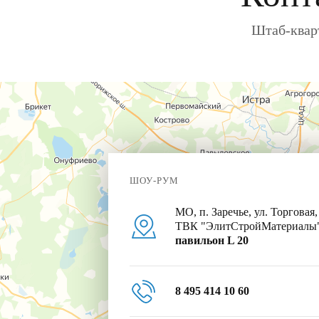
Штаб-кварт
ШОУ-РУМ
МО, п. Заречье, ул. Торговая,
ТВК "ЭлитСтройМатериалы
павильон L 20
8 495 414 10 60