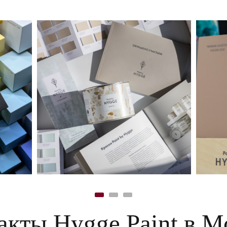
акты Hygge Paint в М