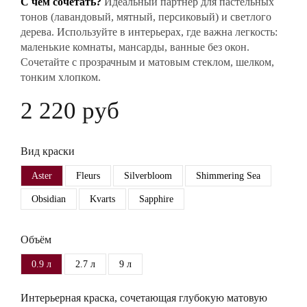
С чем сочетать?
Идеальный партнер для пастельных
тонов (лавандовый, мятный, персиковый) и светлого
дерева. Используйте в интерьерах, где важна легкость:
маленькие комнаты, мансарды, ванные без окон.
Сочетайте с прозрачным и матовым стеклом, шелком,
тонким хлопком.
2 220 руб
Вид краски
Aster
Fleurs
Silverbloom
Shimmering Sea
Obsidian
Kvarts
Sapphire
Объём
0.9 л
2.7 л
9 л
Интерьерная краска, сочетающая глубокую матовую