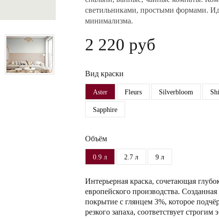
светильниками, простыми формами. Иде
минимализма.
2 220 руб
Вид краски
Aster
Fleurs
Silverbloom
Sh
Sapphire
Объём
0.9 л
2.7 л
9 л
Интерьерная краска, сочетающая глубо
европейского производства. Созданная 
покрытие с глянцем 3%, которое подчёр
резкого запаха, соответствует строги