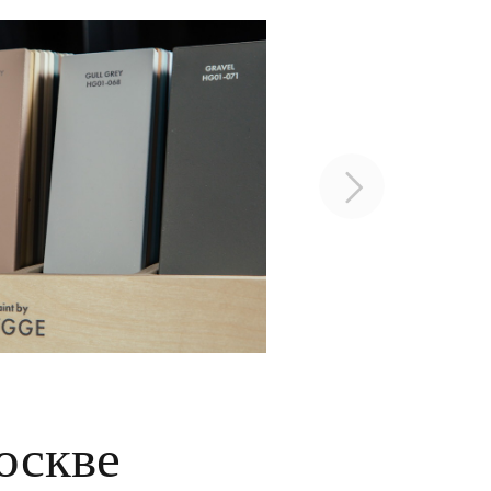
оскве