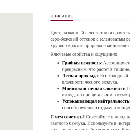
ОПИСАНИЕ
Цвет, названный в честь тонких, светл
серо-бежевый оттенок с зеленоватым р
хрупкой красоте природы и минималис
Ключевые свойства и ощущения:
Грибная нежность
: Ассоциирует
прекрасным, что растет в тишине
Лесная прохлада
: Его холодный
влажности лесного воздуха.
Минималистичная сложность
По
взгляд, но при детальном рассмо
Успокаивающая нейтральность
способствующую отдыху и конце
С чем сочетать?
Сочетайте с природны
светлого бамбука. Используйте в интер
спальни, ванные, чайные комнаты. Ко