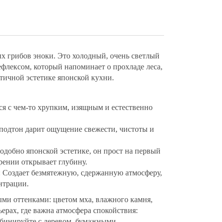
ых грибов эноки. Это холодный, очень светлый
ефлексом, который напоминает о прохладе леса,
тичной эстетике японской кухни.
ся с чем-то хрупким, изящным и естественно
.
 подтон дарит ощущение свежести, чистоты и
добно японской эстетике, он прост на первый
трении открывает глубину.
: Создает безмятежную, сдержанную атмосферу,
нтрации.
ми оттенками: цветом мха, влажного камня,
ьерах, где важна атмосфера спокойствия:
мбинируйте с деревом, бумажными