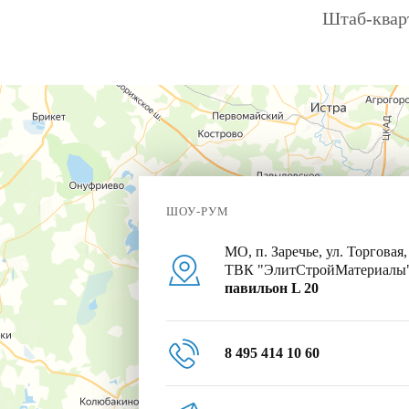
Штаб-кварт
ШОУ-РУМ
МО, п. Заречье, ул. Торговая,
ТВК "ЭлитСтройМатериалы
павильон L 20
8 495 414 10 60