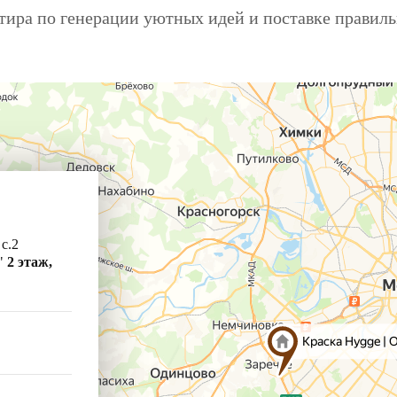
ира по генерации уютных идей и поставке правил
 с.2
"
2 этаж,