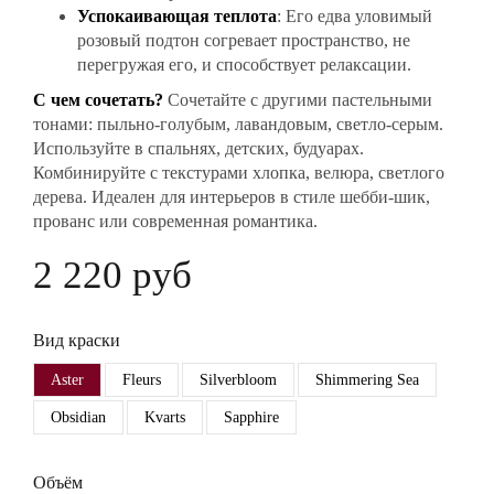
Успокаивающая теплота
: Его едва уловимый
розовый подтон согревает пространство, не
перегружая его, и способствует релаксации.
С чем сочетать?
Сочетайте с другими пастельными
тонами: пыльно-голубым, лавандовым, светло-серым.
Используйте в спальнях, детских, будуарах.
Комбинируйте с текстурами хлопка, велюра, светлого
дерева. Идеален для интерьеров в стиле шебби-шик,
прованс или современная романтика.
2 220 руб
Вид краски
Aster
Fleurs
Silverbloom
Shimmering Sea
Obsidian
Kvarts
Sapphire
Объём