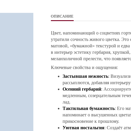
ОПИСАНИЕ
Цвет, напоминающий о соцветиях горте
утратили сочность живого цветка. Это
матовой, «бумажной» текстурой и едв
в интерьер эстетику гербария, хрупкой
меланхоличной прелести, что появляетс
Ключевые свойства и ощущения:
Застывшая нежность
: Визуализ
рассыплются, добавляя интерьеру
Осенний гербарий
: Ассоциируетс
медленным, созерцательным тече
лад.
Тактильная бумажность
: Его м
напоминает о высушенных цвета
прикосновение к прошлому.
Уютная ностальгия
: Создаёт ат