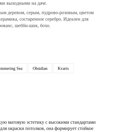
ми выходными на даче.
ым деревом, серым, пудрово-розовым, цветом
керамика, состаренное серебро. Идеален для
рованс, шебби-шик, бохо.
immering Sea
Obsidian
Kvarts
кую матовую эстетику с высокими стандартами
для окраски потолков, она формирует стойкое