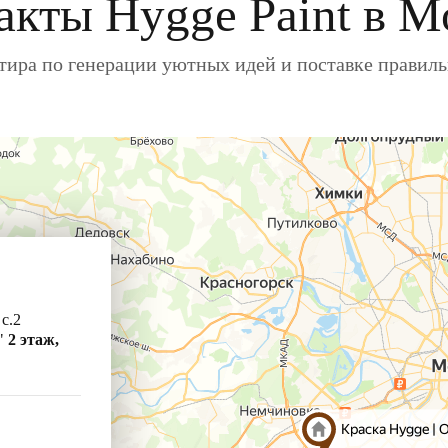
акты Hygge Paint в М
ира по генерации уютных идей и поставке правил
 с.2
"
2 этаж,