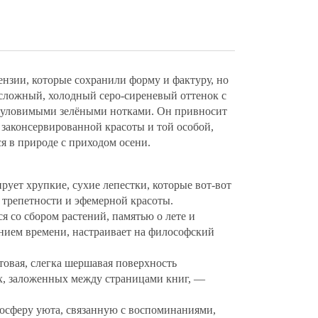
нзии, которые сохранили форму и фактуру, но
 сложный, холодный серо-сиреневый оттенок с
а уловимыми зелёными нотками. Он привносит
, законсервированной красоты и той особой,
я в природе с приходом осени.
ирует хрупкие, сухие лепестки, которые вот-вот
 трепетности и эфемерной красоты.
я со сбором растений, памятью о лете и
нием времени, настраивает на философский
атовая, слегка шершавая поверхность
х, заложенных между страницами книг, —
мосферу уюта, связанную с воспоминаниями,