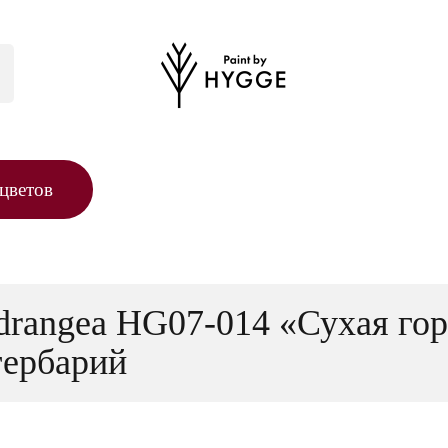
цветов
drangea HG07-014 «Сухая гор
гербарий