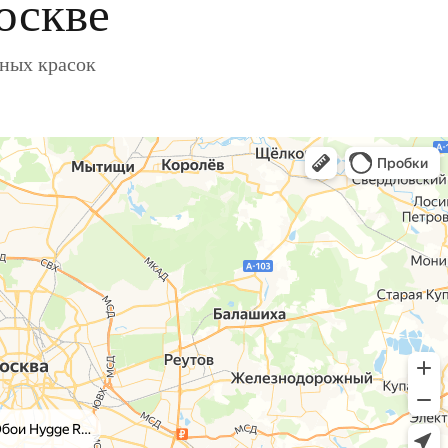
оскве
ьных красок