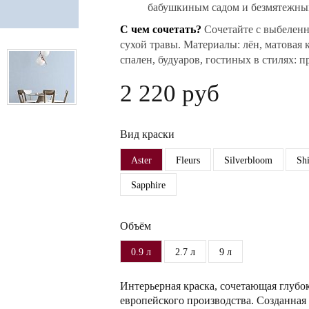
бабушкиным садом и безмятежны
С чем сочетать?
Сочетайте с выбеленн
сухой травы. Материалы: лён, матовая 
спален, будуаров, гостиных в стилях: п
2 220 руб
Вид краски
Aster
Fleurs
Silverbloom
Sh
Sapphire
Объём
0.9 л
2.7 л
9 л
Интерьерная краска, сочетающая глубо
европейского производства. Созданная 