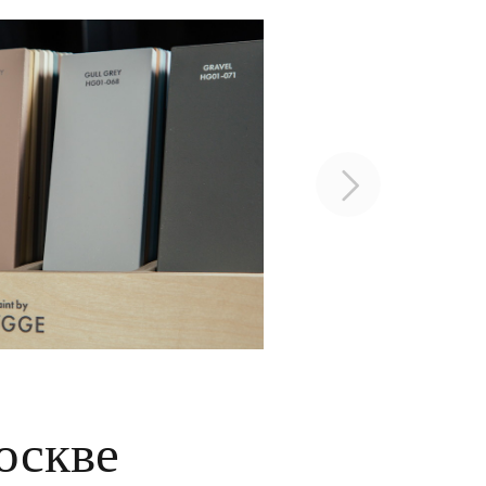
оскве