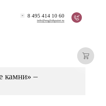
8 495 414 10 60
info@englishpaint.ru
е камни» –