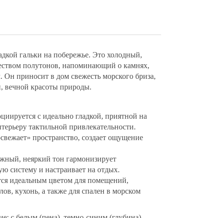
адкой гальки на побережье. Это холодный,
еством полутонов, напоминающий о камнях,
 Он приносит в дом свежесть морского бриза,
, вечной красоты природы.
оциируется с идеально гладкой, приятной на
терьеру тактильной привлекательности.
освежает» пространство, создает ощущение
ожный, неяркий тон гармонизирует
ую систему и настраивает на отдых.
тся идеальным цветом для помещений,
лов, кухонь, а также для спален в морском
е: с белым (пена), темно-синим (глубина),