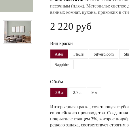
песочным (пляж). Материалы: светлое д
ванных комнат, кухонь, прихожих в сти
2 220 руб
Вид краски
Aster
Fleurs
Silverbloom
Sh
Sapphire
Объём
0.9 л
2.7 л
9 л
Интерьерная краска, сочетающая глубо
европейского производства. Созданная 
покрытие с глянцем 3%, которое подчёр
резкого запаха, соответствует строги