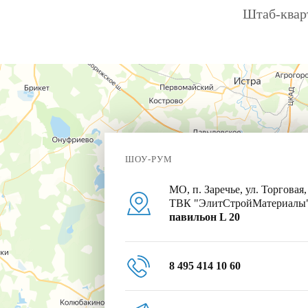
Штаб-кварт
ШОУ-РУМ
МО, п. Заречье, ул. Торговая,
ТВК "ЭлитСтройМатериалы
павильон L 20
8 495 414 10 60