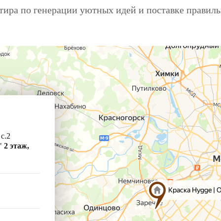
ира по генерации уютных идей и поставке правил
 с.2
"
2 этаж,