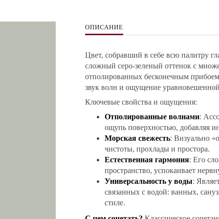
ОПИСАНИЕ
Цвет, собравший в себе всю палитру гл
сложный серо-зеленый оттенок с множ
отполированных бесконечным прибоем.
звук волн и ощущение уравновешенной
Ключевые свойства и ощущения:
Отполированные волнами
: Асс
ощупь поверхностью, добавляя ин
Морская свежесть
: Визуально «
чистоты, прохлады и простора.
Естественная гармония
: Его сл
пространство, успокаивает нервн
Универсальность у воды
: Являе
связанных с водой: ванных, сануз
стиле.
С чем сочетать?
Классическое сочетани