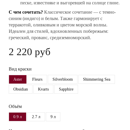
песке, известняке и выгоревшей на солнце глине.
С чем сочетать?
Классическое сочетание — с темно-
синим (индиго) и белым. Также гармонирует с
терракотой, оливковым и цветом морской волны.
Идеален для стилей, вдохновленных побережьем:
греческий, прованс, средиземноморский.
2 220 руб
Вид краски
Aster
Fleurs
Silverbloom
Shimmering Sea
Obsidian
Kvarts
Sapphire
Объём
0.9 л
2.7 л
9 л