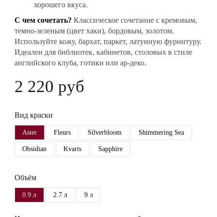
хорошего вкуса.
С чем сочетать?
Классическое сочетание с кремовым,
темно-зеленым (цвет хаки), бордовым, золотом.
Используйте кожу, бархат, паркет, латунную фурнитуру.
Идеален для библиотек, кабинетов, столовых в стиле
английского клуба, готики или ар-деко.
2 220 руб
Вид краски
Aster
Fleurs
Silverbloom
Shimmering Sea
Obsidian
Kvarts
Sapphire
Объём
0.9 л
2.7 л
9 л