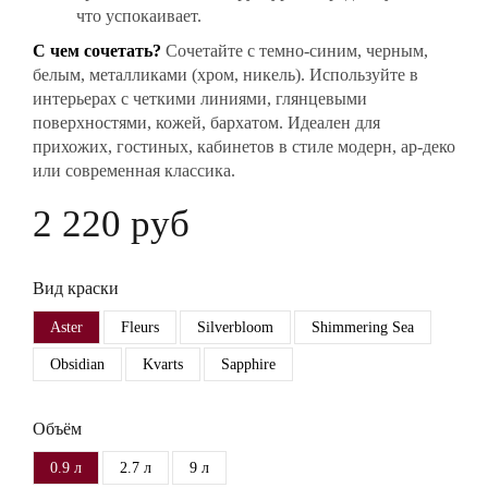
что успокаивает.
С чем сочетать?
Сочетайте с темно-синим, черным,
белым, металликами (хром, никель). Используйте в
интерьерах с четкими линиями, глянцевыми
поверхностями, кожей, бархатом. Идеален для
прихожих, гостиных, кабинетов в стиле модерн, ар-деко
или современная классика.
2 220 руб
Вид краски
Aster
Fleurs
Silverbloom
Shimmering Sea
Obsidian
Kvarts
Sapphire
Объём
0.9 л
2.7 л
9 л