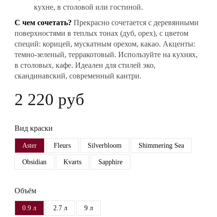
кухне, в столовой или гостиной.
С чем сочетать?
Прекрасно сочетается с деревянными
поверхностями в теплых тонах (дуб, орех), с цветом
специй: корицей, мускатным орехом, какао. Акценты:
темно-зеленый, терракотовый. Используйте на кухнях,
в столовых, кафе. Идеален для стилей эко,
скандинавский, современный кантри.
2 220 руб
Вид краски
Aster
Fleurs
Silverbloom
Shimmering Sea
Obsidian
Kvarts
Sapphire
Объём
0.9 л
2.7 л
9 л